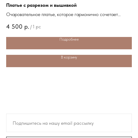
Платье с разрезом и вышивкой
Св
Очаровательное платье, которое гармонично сочетает
Эт
х
современные тенденции моды и традиционные элементы
со
4 500
р.
5
/
1 pc
национальной культуры Чувашии.
уз
Подробнее
В корзину