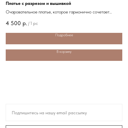
Платье с разрезом и вышивкой
Св
Очаровательное платье, которое гармонично сочетает
Эт
х
современные тенденции моды и традиционные элементы
со
4 500
р.
5
/
1 pc
национальной культуры Чувашии.
уз
Подробнее
В корзину