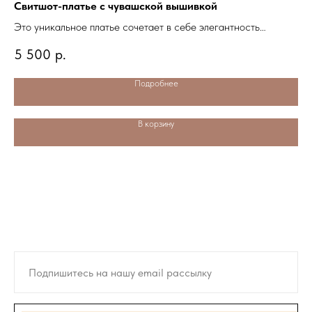
Свитшот-платье с чувашской вышивкой
Св
Это уникальное платье сочетает в себе элегантность
Эт
современного дизайна и традиционную красоту чувашских
со
5 500
р.
5
узоров.
уз
Подробнее
В корзину