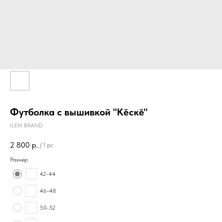
Футболка с вышивкой "Кӗскӗ"
ILEM BRAND
2 800
р.
/
1 pc
Размер
42-44
46-48
50-52