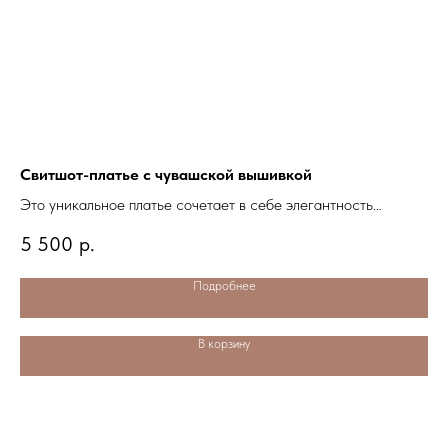
Свитшот-платье с чувашской вышивкой
Дв
Это уникальное платье сочетает в себе элегантность
Он 
изя
современного дизайна и традиционную красоту чувашских
5
5 500
р.
узоров.
Подробнее
В корзину